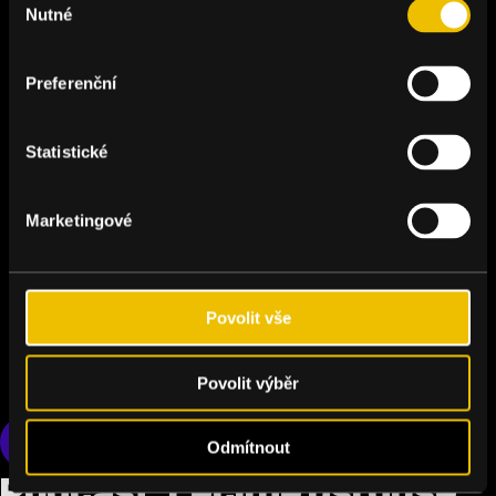
Nutné
souhlasu
Preferenční
Statistické
Marketingové
Povolit vše
Povolit výběr
Česko
Odmítnout
Podcast: Léčíme psí duše