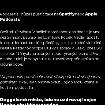
Podcast si můžeš pustit také na
Spotify
nebo
Apple
Podcasts
Češi milují zvířata. V našich domácnostech dnes žije více
než 2 miliony psů a přes 1,5 milionu koček. Vedle radosti,
kterou domácí mazlíčci přinášejí, ale stojí i méně viditelná
realita: každý rok projde útulky a spolky v Česku přes 30
tisíc opuštěných, nalezených nebo týraných zvířat. Pro
mnoho z nich je pobyt v útulku první bezpečné místo po
dlouhé době.
"
Nepochopím, co všechno lidé dělají psům. Už chci jenom
pomáhat
", říká Dája Vondráková z Doggolandu, která je
hostem podcastu.
Doggoland: místo, kde se uzdravují nejen
tlapky, ale i hlavy a srdce