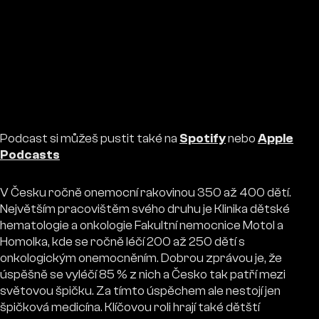
Podcast si můžeš pustit také na
Spotify
nebo
Apple
Podcasts
V Česku ročně onemocní rakovinou 350 až 400 dětí.
Největším pracovištěm svého druhu je Klinika dětské
hematologie a onkologie Fakultní nemocnice Motol a
Homolka, kde se ročně léčí 200 až 250 dětí s
onkologickým onemocněním. Dobrou zprávou je, že
úspěšně se vyléčí 85 % z nich a Česko tak patří mezi
světovou špičku. Za tímto úspěchem ale nestojí jen
špičková medicína. Klíčovou roli hrají také dětští