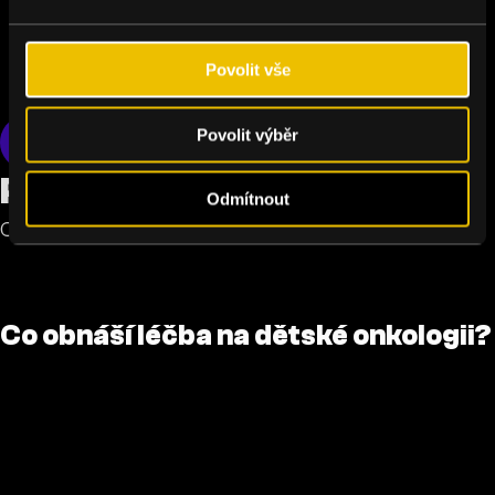
Povolit vše
Povolit výběr
Česko
Podcast: Dětská onkologie
Odmítnout
Od diagnózy do vyléčení
Co obnáší léčba na dětské onkologii?