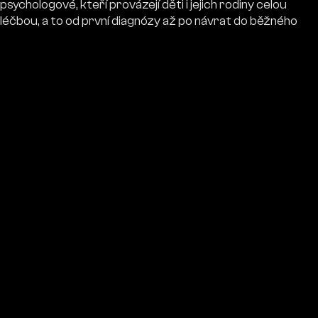
psychologové, kteří provázejí děti i jejich rodiny celou
léčbou, a to od první diagnózy až po návrat do běžného
života.
O tom, jak oddělení funguje, co obnáší péče o onkologicky
nemocné dítě a proč je psychologická pomoc stejně
důležitá jako ta lékařská, si povídáme s
doc. MUDr. Lucií
Šrámkovou, Ph.D.
, přednostkou Kliniky dětské
hematologie a onkologie Fakultní nemocnice Motol a
Homolka.
Sbírka: Dotek naděje pro děti s rakovinou
Dětské psychology můžeš podpořit prostřednictvím
sbírky. VAKOVAKO skrze projekt
Granter
pomáhá
hradit mzdy dětských psychologů
, kteří pečují o
psychické zdraví nemocných dětí i jejich rodin ve FN Motol
a Homolka. Přispět můžeš už od 1 Kč a 100 % a darů míří
přímo na svůj cíl. 💜