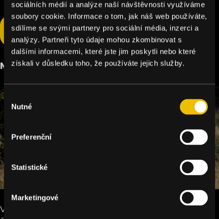
sociálních médií a analýze naší návštěvnosti využíváme
soubory cookie. Informace o tom, jak náš web používáte,
sdílíme se svými partnery pro sociální média, inzerci a
Podpořte Lidstvo
analýzy. Partneři tyto údaje mohou zkombinovat s
dalšími informacemi, které jste jim poskytli nebo které
získali v důsledku toho, že používáte jejich služby.
Nejohroženější
Výběr
Nutné
souhlasu
Preferenční
Statistické
Marketingové
V současnosti je ohroženo vyhynutím nejméně 42 000