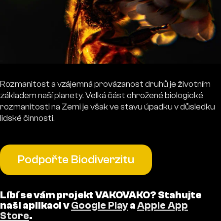
Rozmanitost a vzájemná provázanost druhů je životním
základem naší planety. Velká část ohrožené biologické
rozmanitosti na Zemi je však ve stavu úpadku v důsledku
lidské činnosti.
Podpořte Biodiverzitu
Líbí se vám projekt VAKOVAKO? Stahujte
naši aplikaci v
Google Play
a
Apple App
Store
.