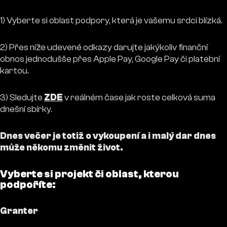
1) Vyberte si oblast podpory, která je vašemu srdci blízká.
2) Přes níže udevené odkazy darujte jakýkoliv finanční
obnos jednodušše přes Apple Pay, Google Pay či platební
kartou.
3) Sledujte
ZDE
v reálném čase jak roste celková suma
dnešní sbírky.
Dnes večer je totiž o vykoupení a i malý dar dnes
může někomu změnit život.
Vyberte si projekt či oblast, kterou
podpoříte:
Granter