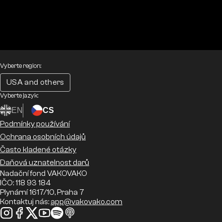
Vyberte region:
USA and others
Vyberte jazyk:
EN
CS
Podmínky používání
Ochrana osobních údajů
Často kladené otázky
Daňová uznatelnost darů
Nadační fond VAKOVAKO
IČO: 118 93 184
Plynární 1617/10, Praha 7
Kontaktuj nás:
app@vakovako.com