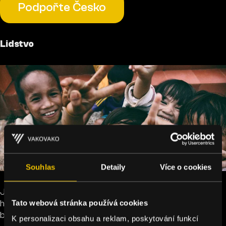
Podpořte Česko
Lidstvo
Souhlas
Detaily
Více o cookies
Jak dosáhnout udržitelného rozvoje a etického tržního
hospodářství? Jak zajistit přístup k čisté pitné vodě a
Tato webová stránka používá cookies
bojovat proti nemocem? Podpořte lidstvo.
K personalizaci obsahu a reklam, poskytování funkcí